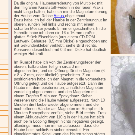
Da die original Haubenarretierung von Multiplex mit
den filigranen Kunststoff-Federn in der rauen Praxis
nicht lange halten, habe ich mir die Magnetarretierung
der Haube vom Robbe
Arcus
abgeschaut.
Dazu habe ich bei der
Haube
in der Zentrierungnut im
oberen, runden Teil links und rechts mit einem
scharfen Messer jeweils 5 mm eingeschnitten. In die
Schnitte habe ich dann ein 16 x 16 mm großes,
glattes Stück Eisenblech (aus einem CD-ROM
Laufwerk Gehäuse, 0,5 mm Dicke) eingeschoben und
mit Sekundenkleber verklebt, siehe
Bild
rechts.
Konservendosenblech mit 0,3 mm Dicke hat deutlich
weniger Haftkraft.
Im
Rumpf
habe ich von der Zentrierungsfeder den
oberen, halbrunden Teil um circa 3 mm
abgeschnitten, und die Öffnung für den Magneten (6
x 8 x 2 mm, oder ähnlich) geschnitten. Zum
positionieren habe ich den Magnet in die vorbereitete
Öffnung gelegt und die Haube aufgesetzt. Dann die
Haube mit dem positonierten, anhafteten Magneten
vorsichtig abgenommen, und den Magneten mit
einem Tropfen 5 Minuten Epoxydharz Kleber
versehen und die Haube wieder aufgesetzt. Nach 10
Minuten die Haube wieder abgenommen, und die
noch offenen Ränder am Magneten im Rumpf mit 5
Minuten Epoxydharz verfüllt, siehe
Bild
rechts. Trotz
einem Akkugewicht von 110 g in der Haube hat sich
auch beim Looping fliegen nichts negatives gezeigt,
allerdings muss man immer aufpassen, dass die
Haube beim schließen sicher einrastet. Ein
eingeklemmtes Kabel kann das Halten schon stören.