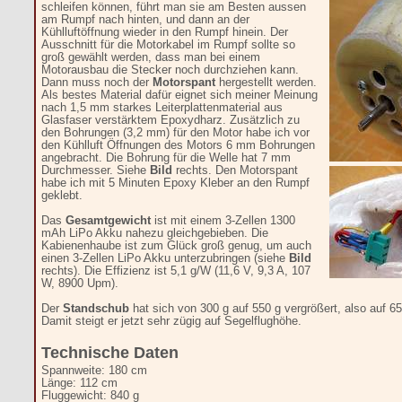
schleifen können, führt man sie am Besten aussen
am Rumpf nach hinten, und dann an der
Kühlluftöffnung wieder in den Rumpf hinein. Der
Ausschnitt für die Motorkabel im Rumpf sollte so
groß gewählt werden, dass man bei einem
Motorausbau die Stecker noch durchziehen kann.
Dann muss noch der
Motorspant
hergestellt werden.
Als bestes Material dafür eignet sich meiner Meinung
nach 1,5 mm starkes Leiterplattenmaterial aus
Glasfaser verstärktem Epoxydharz. Zusätzlich zu
den Bohrungen (3,2 mm) für den Motor habe ich vor
den Kühlluft Öffnungen des Motors 6 mm Bohrungen
angebracht. Die Bohrung für die Welle hat 7 mm
Durchmesser. Siehe
Bild
rechts. Den Motorspant
habe ich mit 5 Minuten Epoxy Kleber an den Rumpf
geklebt.
Das
Gesamtgewicht
ist mit einem 3-Zellen 1300
mAh LiPo Akku nahezu gleichgebieben. Die
Kabienenhaube ist zum Glück groß genug, um auch
einen 3-Zellen LiPo Akku unterzubringen (siehe
Bild
rechts). Die Effizienz ist 5,1 g/W (11,6 V, 9,3 A, 107
W, 8900 Upm).
Der
Standschub
hat sich von 300 g auf 550 g vergrößert, also auf
Damit steigt er jetzt sehr zügig auf Segelflughöhe.
Technische Daten
Spannweite: 180 cm
Länge: 112 cm
Fluggewicht: 840 g