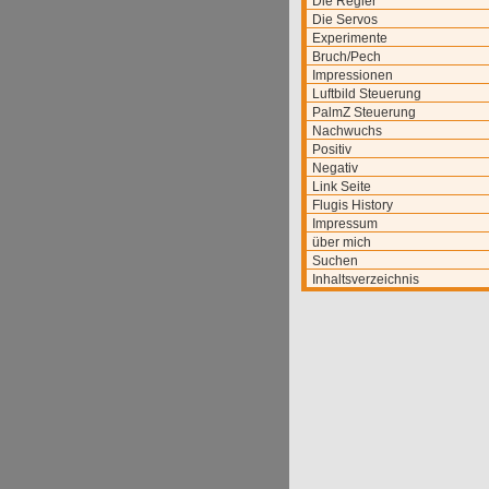
Die Regler
Die Servos
Experimente
Bruch/Pech
Impressionen
Luftbild Steuerung
PalmZ Steuerung
Nachwuchs
Positiv
Negativ
Link Seite
Flugis History
Impressum
über mich
Suchen
Inhaltsverzeichnis