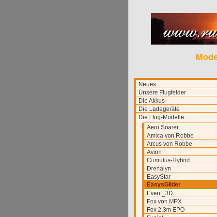
Mode
Neues
Unsere Flugfelder
Die Akkus
Die Ladegeräte
Die Flug-Modelle
Aero Soarer
Amica von Robbe
Arcus von Robbe
Avion
Cumulus-Hybrid
Drenalyn
EasyStar
EasysGlider
Event_3D
Fox von MPX
Fox 2,3m EPO