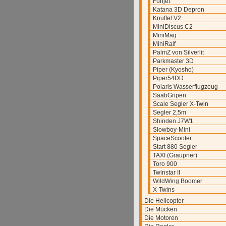
Funjet
Katana 3D Depron
Knuffel V2
MiniDiscus C2
MiniMag
MiniRalf
PalmZ von Silverlit
Parkmaster 3D
Piper (Kyosho)
Piper54DD
Polaris Wasserflugzeug
SaabGripen
Scale Segler X-Twin
Segler 2,5m
Shinden J7W1
Slowboy-Mini
SpaceScooter
Start 880 Segler
TAXI (Graupner)
Toro 900
Twinstar II
WildWing Boomer
X-Twins
Die Helicopter
Die Mücken
Die Motoren