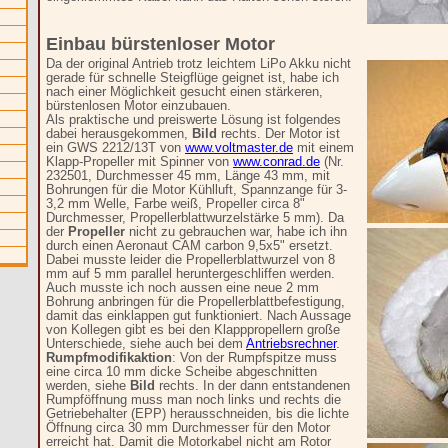
Einbau bürstenloser Motor
Da der original Antrieb trotz leichtem LiPo Akku nicht
gerade für schnelle Steigflüge geignet ist, habe ich
nach einer Möglichkeit gesucht einen stärkeren,
bürstenlosen Motor einzubauen.
Als praktische und preiswerte Lösung ist folgendes
dabei herausgekommen,
Bild
rechts. Der Motor ist
ein GWS 2212/13T von
www.voltmaster.de
mit einem
Klapp-Propeller mit Spinner von
www.conrad.de
(Nr.
232501, Durchmesser 45 mm, Länge 43 mm, mit
Bohrungen für die Motor Kühlluft, Spannzange für 3-
3,2 mm Welle, Farbe weiß, Propeller circa 8"
Durchmesser, Propellerblattwurzelstärke 5 mm). Da
der
Propeller
nicht zu gebrauchen war, habe ich ihn
durch einen Aeronaut CAM carbon 9,5x5" ersetzt.
Dabei musste leider die Propellerblattwurzel von 8
mm auf 5 mm parallel heruntergeschliffen werden.
Auch musste ich noch aussen eine neue 2 mm
Bohrung anbringen für die Propellerblattbefestigung,
damit das einklappen gut funktioniert. Nach Aussage
von Kollegen gibt es bei den Klapppropellern große
Unterschiede, siehe auch bei dem
Antriebsrechner
.
Rumpfmodifikaktion
: Von der Rumpfspitze muss
eine circa 10 mm dicke Scheibe abgeschnitten
werden, siehe
Bild
rechts. In der dann entstandenen
Rumpföffnung muss man noch links und rechts die
Getriebehalter (EPP) herausschneiden, bis die lichte
Öffnung circa 30 mm Durchmesser für den Motor
erreicht hat. Damit die Motorkabel nicht am Rotor