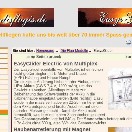
llfliegen hatte uns bis weit über 70 immer Spass ge
Sie sind hier :
Homepage
→
Die Flug-Modelle
→ EasysGlider
eine Seite zurueck
zur
EasyGlider Electric von Multiplex
Der EasyGlider ebenfalls von Multiplex ist ein schon
recht großer Segler mit E-Motor und Elapor
(EPP) Flächen und Elapor Rumpf.
Die einzigste Änderung bisher ist der Einbau eines
LiPo Akkus
(GWS 7,4 V, 1200 mAh), um das
Gewicht zu senken. Allerdings musste zur
Beibehaltung des Schwerpunkts der Akku in die
Kabinenhaube eingebaut werden (
Bild
rechts). Dazu
wurde in die massive Haube ein 22-25 mm tiefer und
dem Akku entsprechend breiter Auschnitt mit einem
scharfen Messer gemacht. Damit der Akku nicht
herausfällt, wurde er mit einem Zahnstocher gesichert.
Das
Gesamtgewicht
liegt bei 840 g. Der
Standschub
beträgt mit de
LiPo Akku circa 300 g, also 36% des Gesamtgewichts.
Haubenarretierung mit Magnet