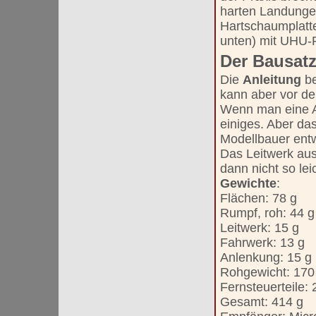
harten Landunge
Hartschaumplatte
unten) mit UHU-P
Der Bausatz
Die
Anleitung
b
kann aber vor d
Wenn man eine An
einiges. Aber das
Modellbauer ent
Das Leitwerk aus
dann nicht so lei
Gewichte
:
Flächen: 78 g
Rumpf, roh: 44 g
Leitwerk: 15 g
Fahrwerk: 13 g
Anlenkung: 15 g
Rohgewicht: 170
Fernsteuerteile: 
Gesamt: 414 g