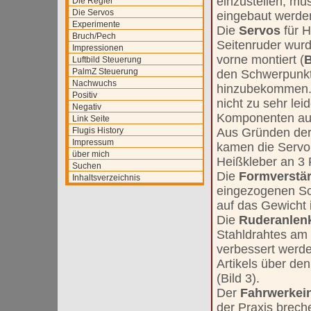
einzustellen, mu
Die Regler
Die Servos
eingebaut werde
Experimente
Die
Servos
für 
Bruch/Pech
Seitenruder wurd
Impressionen
vorne montiert (
B
Luftbild Steuerung
PalmZ Steuerung
den Schwerpunkt
Nachwuchs
hinzubekommen. 
Positiv
nicht zu sehr lei
Negativ
Komponenten auf 
Link Seite
Flugis History
Aus Gründen der
Impressum
kamen die Servor
über mich
Heißkleber an 3 
Suchen
Die
Formverstä
Inhaltsverzeichnis
eingezogenen Sch
auf das Gewicht i
Die
Ruderanle
Stahldrahtes am 
verbessert werde
Artikels über de
(Bild 3).
Der
Fahrwerke
der Praxis brech