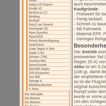
Funjet
auch beschrieben
Katana 3D Depron
Kaufgründe
:
Knuffel V2
MiniDiscus C2
- Preiswert für l
MiniMag
- Fertig lackiert.
MiniRalf
- Schnell zu bau
PalmZ von Silverlit
- Mit Fahrwerk.
Parkmaster 3D
Piper (Kyosho)
- Material EPP, P
Piper54DD
- Geringes Rohge
Polaris Wasserflugzeug
Besonderhe
SaabGripen
Scale Segler X-Twin
Der
Antrieb
wur
Segler 2,5m
preiswerten Set 
Shinden J7W1
Slowboy-Mini
Regler 25 A) von
SpaceScooter
Akku
ist ein 3-
Start 880 Segler
(108 g), damit de
TAXI (Graupner)
der empfohlene 
Toro 900
Twinstar II
so ist die Flugze
WildWing Boomer
original Ausschni
X-Twins
Rumpf unter dem 
Die Helicopter
wurde er vorne p
Die Mücken
Um den richtige
Die Motoren