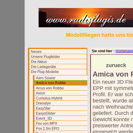
Modellfliegen hatte uns b
Sie sind hier :
Homepag
Neues
Unsere Flugfelder
Die Akkus
zurueck
Die Ladegeräte
Die Flug-Modelle
Amica von 
Aero Soarer
Ein neuer 3D Fli
Amica von Robbe
EPP mit symmet
Arcus von Robbe
Avion
Profil. Er war sc
Cumulus-Hybrid
bestellt, wurde a
Drenalyn
nach Weihnacht
EasyStar
geliefert. Durch 
EasysGlider
Event_3D
Gewicht konnte 
Fox von MPX
preiswerter Antri
Fox 2,3m EPO
eingesetzt werde