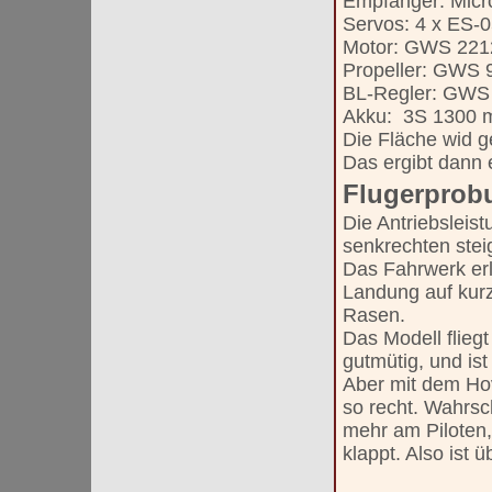
Empfänger: Micro-
Servos: 4 x ES-05
Motor: GWS 2212
Propeller: GWS 
BL-Regler: GWS 
Akku: 3S 1300 
Die Fläche wid g
Das ergibt dann 
Flugerprob
Die Antriebsleist
senkrechten stei
Das Fahrwerk erl
Landung auf kur
Rasen.
Das Modell fliegt
gutmütig, und is
Aber mit dem Hov
so recht. Wahrsch
mehr am Piloten,
klappt. Also ist 