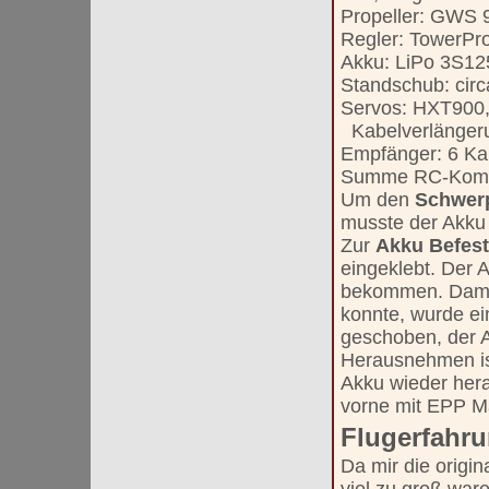
Propeller: GWS 
Regler: TowerPr
Akku: LiPo 3S12
Standschub: circ
Servos: HXT900,
Kabelverlänger
Empfänger: 6 Kan
Summe RC-Komp
Um den
Schwer
musste der Akku
Zur
Akku Befes
eingeklebt. Der A
bekommen. Damit
konnte, wurde ei
geschoben, der A
Herausnehmen is
Akku wieder her
vorne mit EPP Mat
Flugerfahr
Da mir die origin