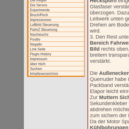
Hecksporn
einge
Die Regler
Die Servos
Glasfaser verst
Experimente
überzogen. Dazu
Bruch/Pech
Leitwerk unten g
Impressionen
Drehen am Boden
Luftbild Steuerung
PalmZ Steuerung
wird.
Nachwuchs
3. Den Rest unt
Positiv
Bereich Fahrwe
Negativ
Bild
rechts oben
Link Seite
Flugis History
breitem transpa
Impressum
verstärkt.
über mich
Suchen
Die
Außenecke
Inhaltsverzeichnis
Querruder habe i
Packband verstär
Elapor leicht einr
Zur
Muttern Sic
Sekundenkleber 
abdrehen möchte 
zum sichern der 
Da der Motor Spa
Kühlbohrungen