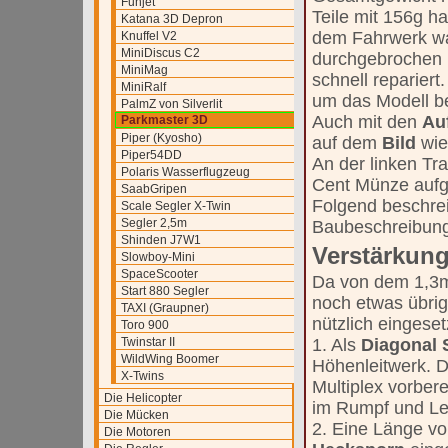
Funjet
Teile mit 156g h
Katana 3D Depron
dem Fahrwerk wa
Knuffel V2
MiniDiscus C2
durchgebrochen 
MiniMag
schnell repariert
MiniRalf
um das Modell b
PalmZ von Silverlit
Auch mit den
Au
Parkmaster 3D
Piper (Kyosho)
auf dem
Bild
wie
Piper54DD
An der linken T
Polaris Wasserflugzeug
Cent Münze aufge
SaabGripen
Folgend beschrei
Scale Segler X-Twin
Segler 2,5m
Baubeschreibung 
Shinden J7W1
Verstärkun
Slowboy-Mini
SpaceScooter
Da von dem 1,
Start 880 Segler
noch etwas übrig
TAXI (Graupner)
nützlich eingeset
Toro 900
Twinstar II
1. Als
Diagonal 
WildWing Boomer
Höhenleitwerk. D
X-Twins
Multiplex vorbere
Die Helicopter
im Rumpf und Le
Die Mücken
2. Eine Länge v
Die Motoren