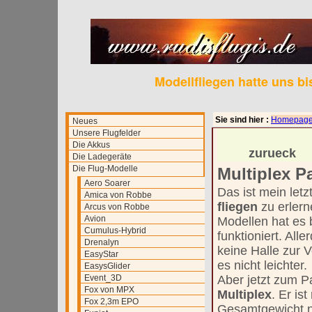
Modellfliegen hatte uns b
Sie sind hier :
Homepag
Neues
Unsere Flugfelder
Die Akkus
zurueck
Die Ladegeräte
Die Flug-Modelle
Multiplex P
Aero Soarer
Das ist mein let
Amica von Robbe
fliegen
zu erlern
Arcus von Robbe
Avion
Modellen hat es b
Cumulus-Hybrid
funktioniert. All
Drenalyn
keine Halle zur 
EasyStar
es nicht leichter.
EasysGlider
Event_3D
Aber jetzt zum 
Fox von MPX
Multiplex
. Er is
Fox 2,3m EPO
Gesamtgewicht ni