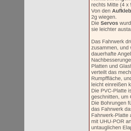
rechts Mitte (4 x
Von den
Aufkle
2g wiegen.
Die
Servos
wurd
sie leichter aust
Das Fahrwerk dr
zusammen, und wa
dauerhafte Angel
Nachbesserungen
Platten und Glas
verteilt das me
Rumpffläche, und
leicht einreißen 
Die PVC-Platte 
geschnitten, um 
Die Bohrungen fü
das Fahrwerk da
Fahrwerk-Platte 
mit UHU-POR an 
untauglichen El