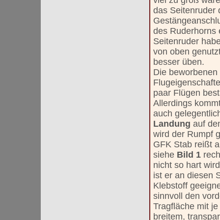
viel zu groß ware
das Seitenruder
Gestängeanschlu
des Ruderhorns 
Seitenruder habe
von oben genutzt
besser üben.
Die beworbenen 
Flugeigenschafte
paar Flügen best
Allerdings komm
auch gelegentlic
Landung
auf de
wird der Rumpf g
GFK Stab reißt a
siehe
Bild 1
rec
nicht so hart wi
ist er an diesen 
Klebstoff geeigne
sinnvoll den vord
Tragfläche mit j
breitem, transp