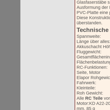
Glasfaserstäbe s
Ausformung der 
PVC-Platte eine 
Diese Konstrukti
überstanden.
Technische
Spannweite
Länge über all
Akkuschacht H
Fluggewicht
Gesamtflächenin
Flächenbelastun
RC-Funktione
Seite, Motor
Elapor Rohgewic
Fahrwerk:
Kleinteile
Roh Gewicht
Alle
RC Teile
von
Motor:KD A22-20
mm, 85 g