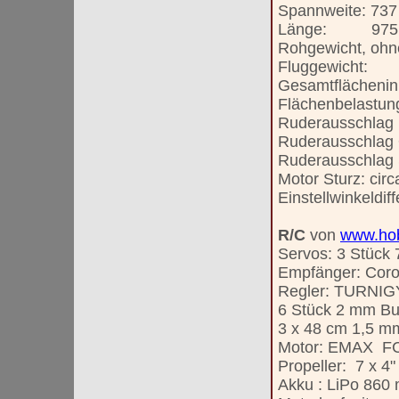
Spannweite: 73
Länge: 975
Rohgewicht, ohn
Fluggewich
Gesamtflächenin
Flächenbelastu
Ruderausschlag 
Ruderausschlag 
Ruderausschlag 
Motor Sturz: circ
Einstellwinkeldif
R/C
von
www.ho
Servos: 3 Stück
Empfänger: Coro
Regler: TURNIGY
6 Stück 2 mm Bu
3 x 48 cm 1,5 mm
Motor: EMAX
FC
Propeller: 7 x 4"
Akku : LiPo 860 