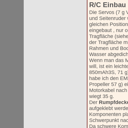
R/C Einbau
Die Servos (7 g 
und Seitenruder
gleichen Positio
eingebaut , nur 
Tragfläche (sieh
der Tragfläche m
Rahmen und Bod
Wasser abgedich
Wenn man das Mo
will, ist ein leich
850mAh3S, 71 g) 
habe ich den EM
Propeller 57 g) e
Motorkabel nach
wiegt 35 g.
Der
Rumpfdeck
aufgeklebt werde
Komponenten plat
Schwerpunkt nac
Da schwere Kom