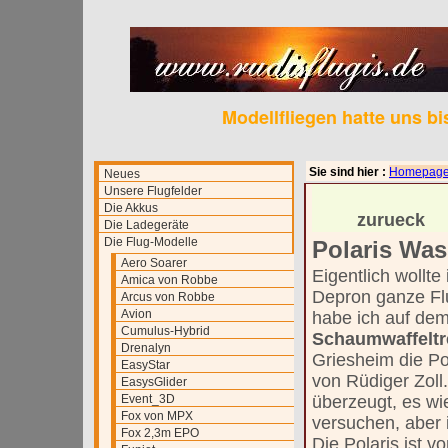
Modellfliegen hatte uns b
Sie sind hier :
Homepag
Neues
Unsere Flugfelder
Die Akkus
zurueck
Die Ladegeräte
Die Flug-Modelle
Polaris Was
Aero Soarer
Eigentlich wollte 
Amica von Robbe
Depron ganze F
Arcus von Robbe
Avion
habe ich auf de
Cumulus-Hybrid
Schaumwaffeltr
Drenalyn
Griesheim die Po
EasyStar
von Rüdiger Zoll
EasysGlider
Event_3D
überzeugt, es wi
Fox von MPX
versuchen, aber 
Fox 2,3m EPO
Die Polaris ist v