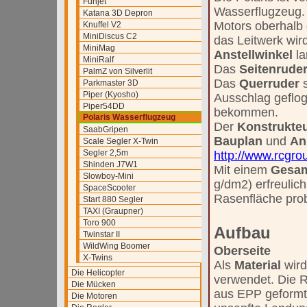
Funjet
Wasserflugzeug. 
Katana 3D Depron
Motors oberhalb 
Knuffel V2
MiniDiscus C2
das Leitwerk wir
MiniMag
Anstellwinkel
la
MiniRalf
Das
Seitenrude
PalmZ von Silverlit
Das
Querruder
s
Parkmaster 3D
Piper (Kyosho)
Ausschlag geflog
Piper54DD
bekommen.
Polaris Wasserflugzeug
Der
Konstrukte
SaabGripen
Bauplan
und
An
Scale Segler X-Twin
Segler 2,5m
http://www.rcgr
Shinden J7W1
Mit einem
Gesa
Slowboy-Mini
g/dm2) erfreulich
SpaceScooter
Rasenfläche pro
Start 880 Segler
TAXI (Graupner)
Toro 900
Aufbau
Twinstar II
WildWing Boomer
Oberseite
X-Twins
Als
Material
wir
Die Helicopter
verwendet. Die 
Die Mücken
aus EPP geformt,
Die Motoren