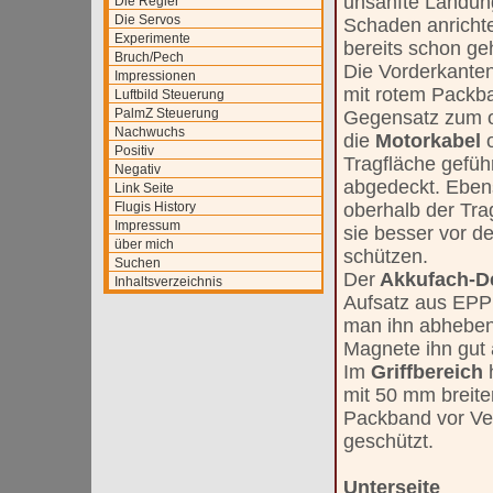
unsanfte Landun
Die Regler
Die Servos
Schaden anrichte
Experimente
bereits schon ge
Bruch/Pech
Die Vorderkante
Impressionen
mit rotem Packba
Luftbild Steuerung
PalmZ Steuerung
Gegensatz zum o
Nachwuchs
die
Motorkabel
Positiv
Tragfläche gefüh
Negativ
abgedeckt. Eben
Link Seite
Flugis History
oberhalb der Tra
Impressum
sie besser vor 
über mich
schützen.
Suchen
Der
Akkufach-D
Inhaltsverzeichnis
Aufsatz aus EP
man ihn abheben
Magnete ihn gut 
Im
Griffbereich
mit 50 mm breit
Packband vor V
geschützt.
Unterseite