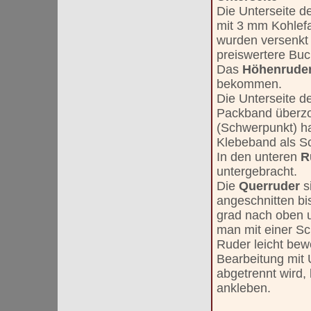
Die Unterseite d
mit 3 mm Kohlefa
wurden versenkt
preiswertere Buc
Das
Höhenrude
bekommen.
Die Unterseite 
Packband überzog
(Schwerpunkt) ha
Klebeband als Sc
In den unteren
R
untergebracht.
Die
Querruder
s
angeschnitten bi
grad nach oben u
man mit einer Sch
Ruder leicht bew
Bearbeitung mit
abgetrennt wird,
ankleben.