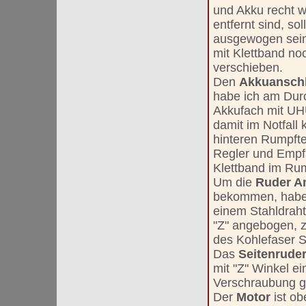
und Akku recht 
entfernt sind, soll
ausgewogen sei
mit Klettband no
verschieben.
Den
Akkuansch
habe ich am Dur
Akkufach mit UH
damit im Notfall
hinteren Rumpfte
Regler und Empf
Klettband im Rum
Um die
Ruder A
bekommen, habe 
einem Stahldraht
"Z" angebogen, 
des Kohlefaser St
Das
Seitenrude
mit "Z" Winkel e
Verschraubung ge
Der
Motor
ist o