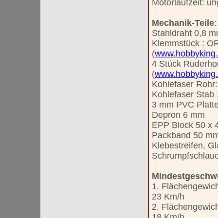
Motorlaufzeit: u
Mechanik-Teile
:
Stahldraht 0,8 m
Klemmstück : OR
(
www.hobbyking
4 Stück Ruderho
(
www.hobbyking
Kohlefaser Rohr:
Kohlefaser Stab
3 mm PVC Platte 
Depron 6 mm
EPP Block 50 x 
Packband 50 mm 
Klebestreifen, G
Schrumpfschlauc
Mindestgeschwi
1. Flächengewich
23 Km/h
2. Flächengewich
18 Km/h