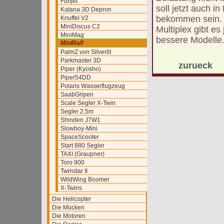
Funjet
soll jetzt auch i
Katana 3D Depron
bekommen sein. 
Knuffel V2
MiniDiscus C2
Multiplex gibt es 
MiniMag
bessere Modelle
MiniRalf
PalmZ von Silverlit
Parkmaster 3D
zurueck
Piper (Kyosho)
Piper54DD
Polaris Wasserflugzeug
SaabGripen
Scale Segler X-Twin
Segler 2,5m
Shinden J7W1
Slowboy-Mini
SpaceScooter
Start 880 Segler
TAXI (Graupner)
Toro 900
Twinstar II
WildWing Boomer
X-Twins
Die Helicopter
Die Mücken
Die Motoren