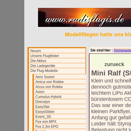
Modellfliegen hatte uns b
Sie sind hier :
Homepag
Neues
Unsere Flugfelder
Die Akkus
zurueck
Die Ladegeräte
Die Flug-Modelle
Mini Ralf (S
Aero Soarer
Klein und schnel
Amica von Robbe
dennoch gutmüti
Arcus von Robbe
Avion
leichtem LiPo Ak
Cumulus-Hybrid
bürstenlosem CD
Drenalyn
Das war einer de
EasyStar
kleinen Parkflyer
EasysGlider
Event_3D
Anfang gut gefall
Fox von MPX
Leider hält Styro
Fox 2,3m EPO
Belastung nicht l