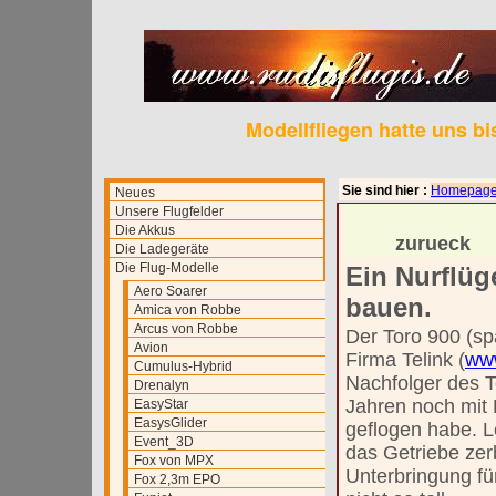
Modellfliegen hatte uns b
Sie sind hier :
Homepag
Neues
Unsere Flugfelder
Die Akkus
zurueck
Die Ladegeräte
Die Flug-Modelle
Ein Nurflüge
Aero Soarer
bauen.
Amica von Robbe
Arcus von Robbe
Der Toro 900 (sp
Avion
Firma Telink (
www
Cumulus-Hybrid
Nachfolger des T
Drenalyn
Jahren noch mit
EasyStar
EasysGlider
geflogen habe. L
Event_3D
das Getriebe zer
Fox von MPX
Unterbringung fü
Fox 2,3m EPO