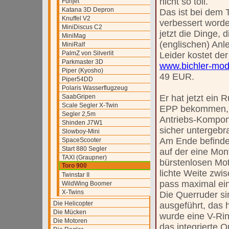
nicht so toll.
Funjet
Katana 3D Depron
Das ist bei dem T
Knuffel V2
verbessert worde
MiniDiscus C2
jetzt die Dinge, d
MiniMag
(englischen) Anl
MiniRalf
PalmZ von Silverlit
Leider kostet der
Parkmaster 3D
www.bichler-mod
Piper (Kyosho)
49 EUR.
Piper54DD
Polaris Wasserflugzeug
SaabGripen
Er hat jetzt ein 
Scale Segler X-Twin
EPP bekommen, 
Segler 2,5m
Antriebs-Kompon
Shinden J7W1
sicher untergebr
Slowboy-Mini
Am Ende befindet
SpaceScooter
Start 880 Segler
auf der eine Mon
TAXI (Graupner)
bürstenlosen Moto
Toro 900
lichte Weite zwi
Twinstar II
pass maximal ein
WildWing Boomer
X-Twins
Die Querruder sin
Die Helicopter
ausgeführt, das 
Die Mücken
wurde eine V-Rin
Die Motoren
das integrierte 