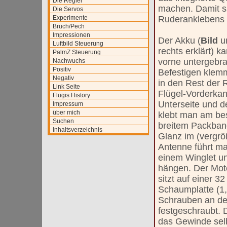
Die Regler
machen. Damit s
Die Servos
Experimente
Ruderanklebens 
Bruch/Pech
Impressionen
Der Akku (
Bild
u
Luftbild Steuerung
rechts erklärt) 
PalmZ Steuerung
vorne untergebr
Nachwuchs
Positiv
Befestigen klem
Negativ
in den Rest der 
Link Seite
Flügel-Vorderkan
Flugis History
Unterseite und d
Impressum
über mich
klebt man am be
Suchen
breitem Packban
Inhaltsverzeichnis
Glanz im (vergröß
Antenne führt ma
einem Winglet und
hängen. Der Mot
sitzt auf einer 
Schaumplatte (1,6
Schrauben an d
festgeschraubt.
das Gewinde selb